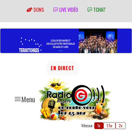
DONS
LIVE VIDÉO
TCHAT'
EN DIRECT
Menu
Vitesse :
1x
1.5x
2x