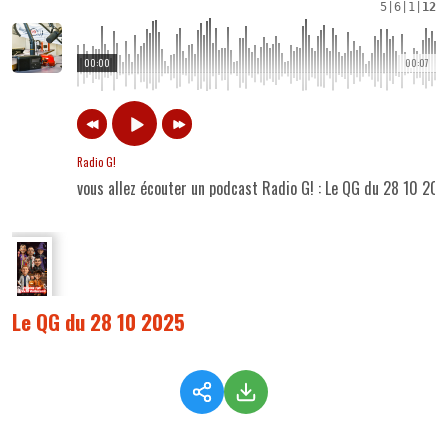
5
|
6
|
1
|
12
00:00
00:07
Radio G!
vous allez écouter un podcast Radio G! : Le QG du 28 10 20
Le QG du 28 10 2025