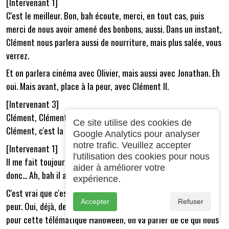
[Intervenant 1]
C'est le meilleur. Bon, bah écoute, merci, en tout cas, puis
merci de nous avoir amené des bonbons, aussi. Dans un instant,
Clément nous parlera aussi de nourriture, mais plus salée, vous
verrez.
Et on parlera cinéma avec Olivier, mais aussi avec Jonathan. Eh
oui. Mais avant, place à la peur, avec Clément II.
[Intervenant 3]
Clément, Clément, Clément, Clément II, c'est la question de
Ce site utilise des cookies de
Clément, c'est la question de Clément II.
Google Analytics pour analyser
notre trafic. Veuillez accepter
[Intervenant 1]
l'utilisation des cookies pour nous
Il me fait toujours autant rire. C'est celui préféré du lien,
aider à améliorer votre
donc... Ah, bah il adore, il jingle, je sais bien, donc...
expérience.
C'est vrai que c'est le générique qui fait peur, il fait très très
Accepter
Refuser
peur. Oui, déjà, des génériques, c'est bon. Donc effectivement,
pour cette télématique Halloween, on va parler de ce qui nous