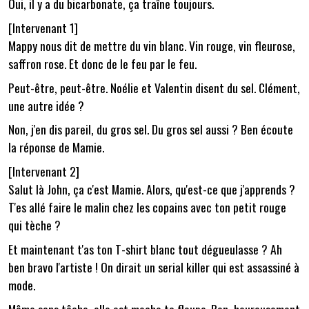
Oui, il y a du bicarbonate, ça traîne toujours.
[Intervenant 1]
Mappy nous dit de mettre du vin blanc. Vin rouge, vin fleurose,
saffron rose. Et donc de le feu par le feu.
Peut-être, peut-être. Noélie et Valentin disent du sel. Clément,
une autre idée ?
Non, j'en dis pareil, du gros sel. Du gros sel aussi ? Ben écoute
la réponse de Mamie.
[Intervenant 2]
Salut là John, ça c'est Mamie. Alors, qu'est-ce que j'apprends ?
T'es allé faire le malin chez les copains avec ton petit rouge
qui tèche ?
Et maintenant t'as ton T-shirt blanc tout dégueulasse ? Ah
ben bravo l'artiste ! On dirait un serial killer qui est assassiné à
mode.
Même sans tâche, elle est moche ta floupe. Bon, heureusement