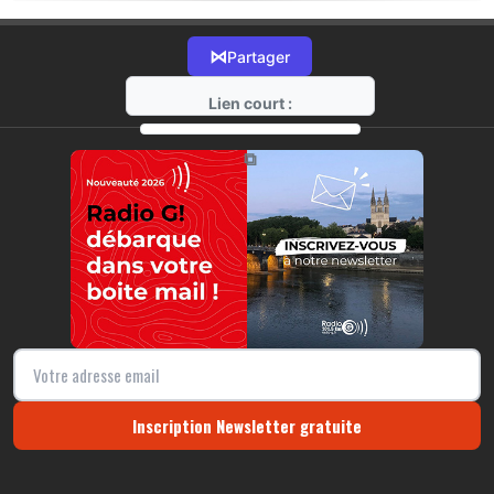
⋈
Partager
Lien court :
https://radio-g.fr?18017
⧉
Inscription Newsletter gratuite