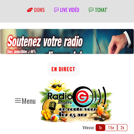
DONS
LIVE VIDÉO
TCHAT'
EN DIRECT
Menu
Vitesse :
1x
1.5x
2x