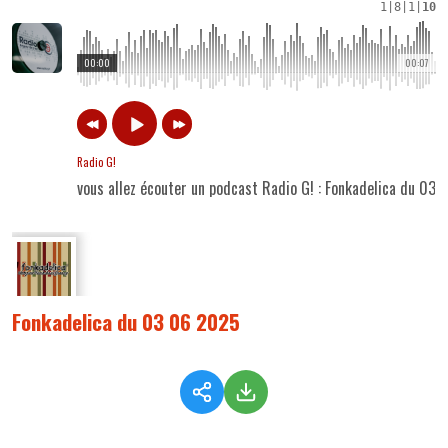
1
|
8
|
1
|
10
00:00
00:07
Radio G!
vous allez écouter un podcast Radio G! : Fonkadelica du 03
Fonkadelica du 03 06 2025