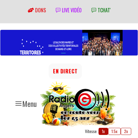
DONS
LIVE VIDÉO
TCHAT'
EN DIRECT
Menu
Vitesse :
1x
1.5x
2x