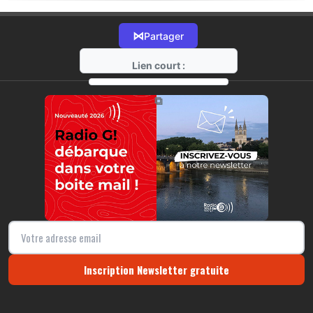
⋈
Partager
Lien court :
https://radio-g.fr?17726
⧉
Inscription Newsletter gratuite