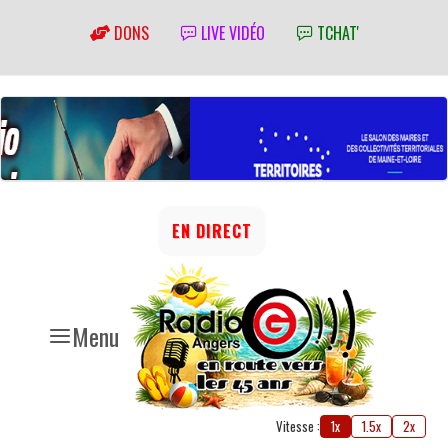
DONS
LIVE VIDÉO
TCHAT'
EN DIRECT
Menu
Vitesse :
1x
1.5x
2x