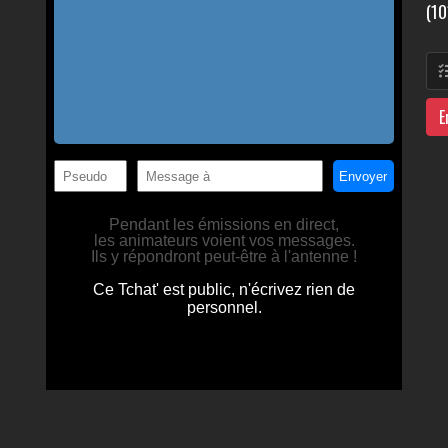
(10
E