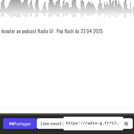
z écouter un podcast Radio G! : Pop flash du 23 04 2025
⧉
⋈
Lien court :
Partager
https://radio-g.fr?17370