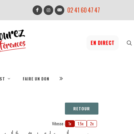
02 41 60 47 47
EN DIRECT
IST
FAIRE UN DON
RETOUR
Vitesse :
1x
1.5x
2x