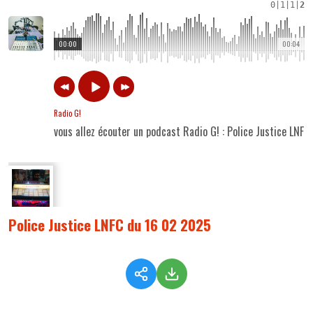
0
|
1
|
1
|
2
00:00
00:04
Radio G!
vous allez écouter un podcast Radio G! : Police Justice LNF
Police Justice LNFC du 16 02 2025