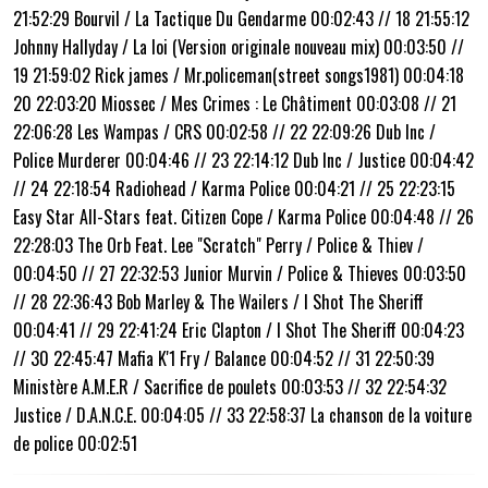
21:52:29 Bourvil / La Tactique Du Gendarme 00:02:43 // 18 21:55:12
Johnny Hallyday / La loi (Version originale nouveau mix) 00:03:50 //
19 21:59:02 Rick james / Mr.policeman(street songs1981) 00:04:18
20 22:03:20 Miossec / Mes Crimes : Le Châtiment 00:03:08 // 21
22:06:28 Les Wampas / CRS 00:02:58 // 22 22:09:26 Dub Inc /
Police Murderer 00:04:46 // 23 22:14:12 Dub Inc / Justice 00:04:42
// 24 22:18:54 Radiohead / Karma Police 00:04:21 // 25 22:23:15
Easy Star All-Stars feat. Citizen Cope / Karma Police 00:04:48 // 26
22:28:03 The Orb Feat. Lee "Scratch" Perry / Police & Thiev /
00:04:50 // 27 22:32:53 Junior Murvin / Police & Thieves 00:03:50
// 28 22:36:43 Bob Marley & The Wailers / I Shot The Sheriff
00:04:41 // 29 22:41:24 Eric Clapton / I Shot The Sheriff 00:04:23
// 30 22:45:47 Mafia K'1 Fry / Balance 00:04:52 // 31 22:50:39
Ministère A.M.E.R / Sacrifice de poulets 00:03:53 // 32 22:54:32
Justice / D.A.N.C.E. 00:04:05 // 33 22:58:37 La chanson de la voiture
de police 00:02:51