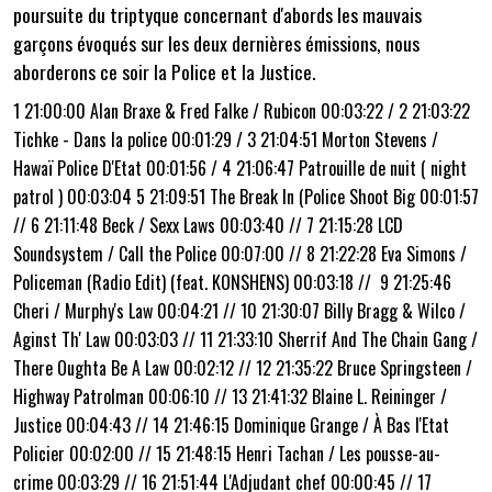
poursuite du triptyque concernant d'abords les mauvais
garçons évoqués sur les deux dernières émissions, nous
aborderons ce soir la Police et la Justice.
1 21:00:00 Alan Braxe & Fred Falke / Rubicon 00:03:22 / 2 21:03:22
Tichke - Dans la police 00:01:29 / 3 21:04:51 Morton Stevens /
Hawaï Police D'Etat 00:01:56 / 4 21:06:47 Patrouille de nuit ( night
patrol ) 00:03:04 5 21:09:51 The Break In (Police Shoot Big 00:01:57
// 6 21:11:48 Beck / Sexx Laws 00:03:40 // 7 21:15:28 LCD
Soundsystem / Call the Police 00:07:00 // 8 21:22:28 Eva Simons /
Policeman (Radio Edit) (feat. KONSHENS) 00:03:18 //
9 21:25:46
Cheri / Murphy's Law 00:04:21 // 10 21:30:07 Billy Bragg & Wilco /
Aginst Th' Law 00:03:03 // 11 21:33:10 Sherrif And The Chain Gang /
There Oughta Be A Law 00:02:12 // 12 21:35:22 Bruce Springsteen /
Highway Patrolman 00:06:10 // 13 21:41:32 Blaine L. Reininger /
Justice 00:04:43 // 14 21:46:15 Dominique Grange / À Bas l'Etat
Policier 00:02:00 // 15 21:48:15 Henri Tachan / Les pousse-au-
crime 00:03:29 // 16 21:51:44 L'Adjudant chef 00:00:45 // 17