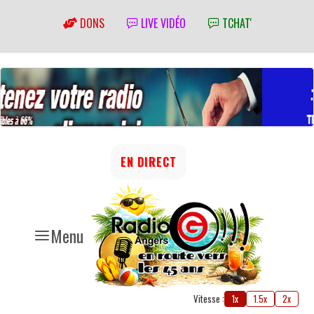
DONS
LIVE VIDÉO
TCHAT'
EN DIRECT
Menu
Vitesse :
1x
1.5x
2x