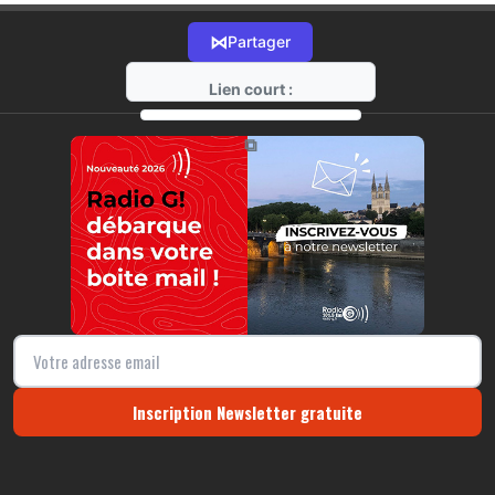
⋈
Partager
Lien court :
https://radio-g.fr?16777
⧉
Inscription Newsletter gratuite