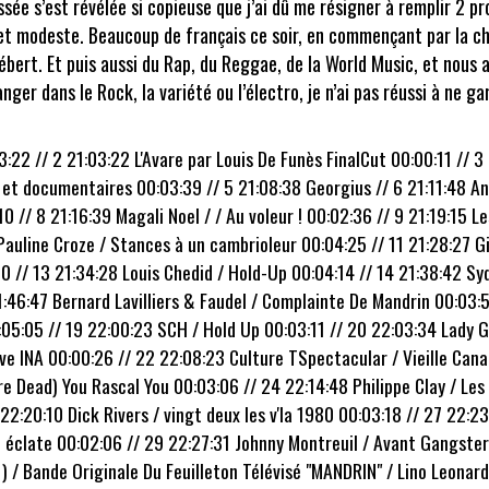
ssée s’est révélée si copieuse que j’ai dû me résigner à remplir 2 p
 et modeste. Beaucoup de français ce soir, en commençant par la ch
Bébert. Et puis aussi du Rap, du Reggae, de la World Music, et nous a
ranger dans le Rock,
la variété
ou l’électro,
je n’ai pas
réussi à
ne gar
:22 // 2 21:03:22 L'Avare par Louis De Funès FinalCut 00:00:11 // 3
et documentaires 00:03:39 // 5 21:08:38 Georgius // 6 21:11:48 And
 // 8 21:16:39 Magali Noel / / Au voleur ! 00:02:36 // 9 21:19:15 L
Pauline Croze / Stances à un cambrioleur 00:04:25 // 11 21:28:27 Gi
 // 13 21:34:28 Louis Chedid / Hold-Up 00:04:14 // 14 21:38:42 Sy
:46:47 Bernard Lavilliers & Faudel / Complainte De Mandrin 00:03:5
0:05:05 // 19 22:00:23 SCH / Hold Up 00:03:11 // 20 22:03:34 Lady
e INA 00:00:26 // 22 22:08:23 Culture TSpectacular / Vieille Canail
re Dead) You Rascal You 00:03:06 // 24 22:14:48 Philippe Clay / Les
2:20:10 Dick Rivers / vingt deux les v'la 1980 00:03:18 // 27 22:2
le éclate 00:02:06 // 29 22:27:31 Johnny Montreuil / Avant Gangster
 / Bande Originale Du Feuilleton Télévisé "MANDRIN" / Lino Leonar