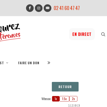
02 41 60 47 47
EN DIRECT
IST
FAIRE UN DON
RETOUR
Vitesse :
1x
1.5x
2x
1
|
2
|
0
|
3