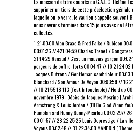
La moisson de titres auprès du G.A.E.C. Hélène Fe
supprimer un tiers de cette présélection géniale
laquelle on le verra, le vaurien s’appelle souvent 
nous devrons terminer dans 15 jours avec de l’ét
collectés.
1 21:00:00 Alan Braxe & Fred Falke / Rubicon 00:03
00:01:26 // 421:04:59 Charles Trenet / Gangsters 
21:14:29 Renaud / C'est un mauvais garçon 00:02:10
perçeurs de coffre-forts 00:04:47 // 10 21:24:02 
Jacques Dutronc / Gentleman cambrioleur 00:03:10
Blanchard / Son Amour De Voyou 00:03:58 // 16 21
// 18 21:55:18 113 (feat Intouchable) / Hold up 0
novembre 1979 : Décès de Jacques Mesrine | Archiv
Armstrong & Louis Jordan / (I'll Be Glad When You'
Pumpkin and Hunny Bunny-Misirlou 00:02:29// 26 2
00:01:57 // 28 22:25:25 Louis Deprestige / La vil
Voyous 00:02:48 // 31 22:34:00 MANDRIN ( Thème )