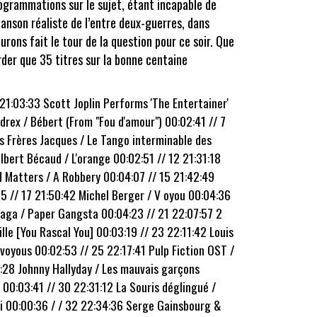
rogrammations sur le sujet,
étant incapable de
anson réaliste de l’entre deux-guerres, dans
urons fait le tour de la question pour ce soir. Que
der que 35 titres sur la bonne centaine
 21:03:33 Scott Joplin Performs 'The Entertainer'
rex / Bébert (From "Fou d'amour") 00:02:41 // 7
es Frères Jacques / Le Tango interminable des
lbert Bécaud / L'orange 00:02:51 // 12 21:31:18
d Matters / A Robbery 00:04:07 // 15 21:42:49
5 // 17 21:50:42 Michel Berger / V oyou 00:04:36
 Gaga / Paper Gangsta 00:04:23 // 21 22:07:57 2
le [You Rascal You] 00:03:19 // 23 22:11:42 Louis
 voyous 00:02:53 // 25 22:17:41 Pulp Fiction OST /
3:28 Johnny Hallyday / Les mauvais garçons
 00:03:41 // 30 22:31:12 La Souris déglingué /
di 00:00:36 / / 32 22:34:36 Serge Gainsbourg &