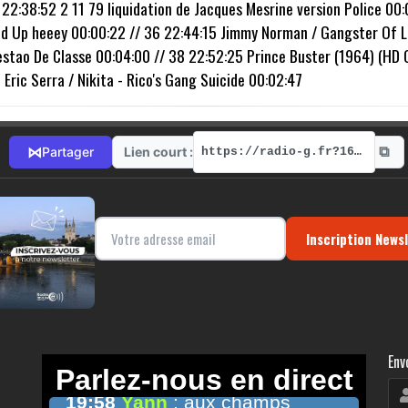
 22:38:52 2 11 79 liquidation de Jacques Mesrine version Police 00:
d Up heeey 00:00:22 // 36 22:44:15 Jimmy Norman / Gangster Of Lov
tao De Classe 00:04:00 // 38 22:52:25 Prince Buster (1964) (HD Q
Eric Serra / Nikita - Rico's Gang Suicide 00:02:47
⧉
⋈
Lien court :
Partager
https://radio-g.fr?16513
Inscription News
Env