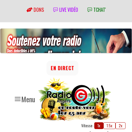
DONS
LIVE VIDÉO
TCHAT'
EN DIRECT
Menu
Vitesse :
1x
1.5x
2x