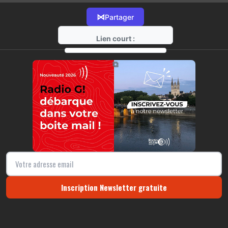
⋈
Partager
Lien court :
https://radio-g.fr?16017
⧉
Inscription Newsletter gratuite