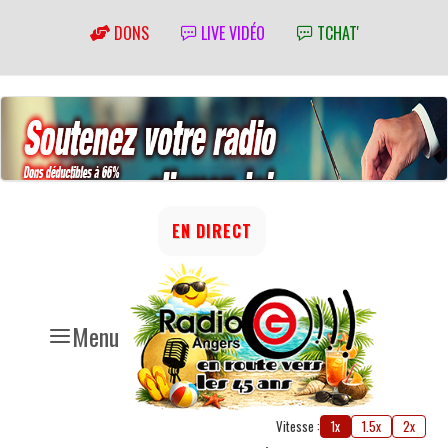
DONS
LIVE VIDÉO
TCHAT'
EN DIRECT
Menu
Vitesse :
1x
1.5x
2x