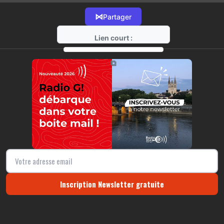
⋈
Partager
Lien court :
https://radio-g.fr?14279
⧉
Inscription Newsletter gratuite