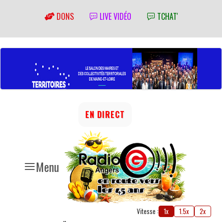
DONS
LIVE VIDÉO
TCHAT'
EN DIRECT
Menu
Vitesse :
1x
1.5x
2x