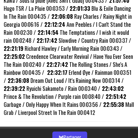
Kawa / Sous la pluie (Avec Swift Guad) 00:04:33
/ 21:57:40
Hugo TSR / La Pluie 00:03:53
/
22:01:33
Blu & Exile Dancing
In The Rain 00:04:35
/
22:06:08
Ray Charles / Rainy Night in
Georgia 00:06:16
/
22:12:24
Ann Peebles / I Can't Stand the
Rain 00:02:30
/
22:14:54
The Temptations / I wish it would
rain 00:02:48
/
22:17:42
Slowdive / Country Rain 00:03:37
/
22:21:19
Richard Hawley / Early Morning Rain 00:03:43
/
22:25:02
Creedence Clearwater Revival / Have You Ever Seen
The Rain 00:02:40
/
22:27:42
The Rolling Stones / She's A
Rainbow 00:04:35
/
22:32:17
Erlend Øye / Rainman 00:03:51
/
22:36:08
Dream Out Loud / It's Raining Now 00:03:14
/
22:39:22
Ryuichi Sakamoto / Rain 00:03:40
/
22:43:02
Prince & The Revolution / Purple rain 00:08:40
/
22:51:42
Garbage / Only Happy When It Rains 00:03:56
/
22:55:38
Mall
Grab / Liverpool Street In The Rain 00:04:12
⋈
Partager