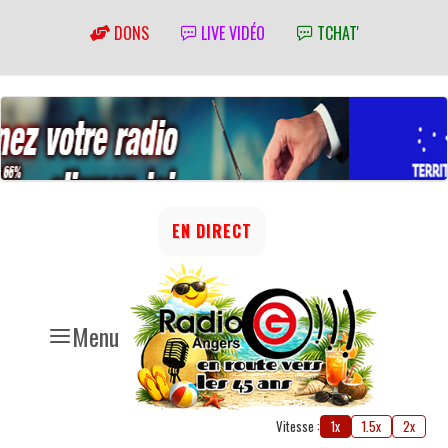
DONS
LIVE VIDÉO
TCHAT'
EN DIRECT
Menu
Vitesse :
1x
1.5x
2x