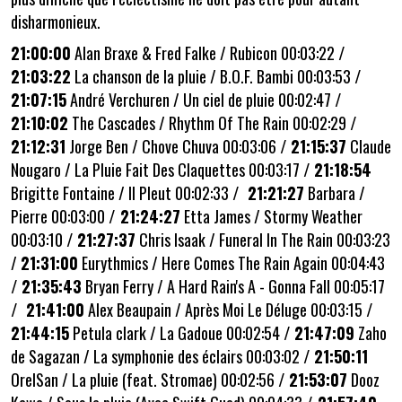
disharmonieux.
21:00:00
Alan Braxe & Fred Falke / Rubicon 00:03:22
/
21:03:22
La chanson de la pluie / B.O.F. Bambi 00:03:53
/
21:07:15
André Verchuren / Un ciel de pluie 00:02:47
/
21:10:02
The Cascades / Rhythm Of The Rain 00:02:29
/
21:12:31
Jorge Ben / Chove Chuva 00:03:06
/
21:15:37
Claude
Nougaro / La Pluie Fait Des Claquettes 00:03:17
/
21:18:54
Brigitte Fontaine / Il Pleut 00:02:33
/
21:21:27
Barbara /
Pierre 00:03:00
/
21:24:27
Etta James / Stormy Weather
00:03:10
/
21:27:37
Chris Isaak / Funeral In The Rain 00:03:23
/
21:31:00
Eurythmics / Here Comes The Rain Again 00:04:43
/
21:35:43
Bryan Ferry / A Hard Rain's A - Gonna Fall 00:05:17
/
21:41:00
Alex Beaupain / Après Moi Le Déluge 00:03:15
/
21:44:15
Petula clark / La Gadoue 00:02:54
/
21:47:09
Zaho
de Sagazan / La symphonie des éclairs 00:03:02
/
21:50:11
OrelSan / La pluie (feat. Stromae) 00:02:56
/
21:53:07
Dooz