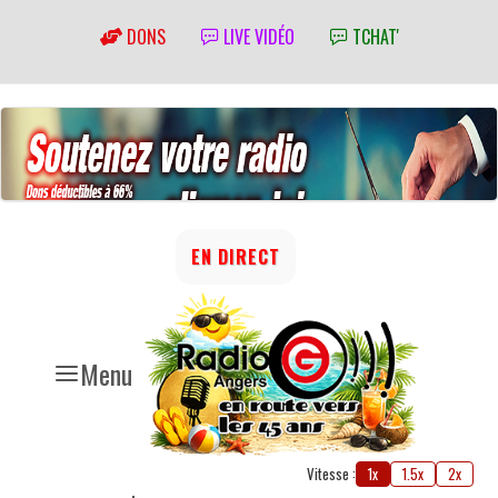
DONS
LIVE VIDÉO
TCHAT'
EN DIRECT
Menu
Vitesse :
1x
1.5x
2x