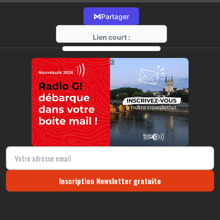
⋈
Partager
Lien court :
https://radio-g.fr?14176
⧉
Inscription Newsletter gratuite