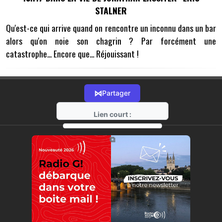
STALNER
Qu'est-ce qui arrive quand on rencontre un inconnu dans un bar
alors qu'on noie son chagrin ? Par forcément une
catastrophe... Encore que... Réjouissant !
⋈
Partager
Lien court :
https://radio-g.fr?14126
⧉