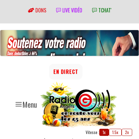
DONS
LIVE VIDÉO
TCHAT'
EN DIRECT
Menu
Vitesse :
1x
1.5x
2x