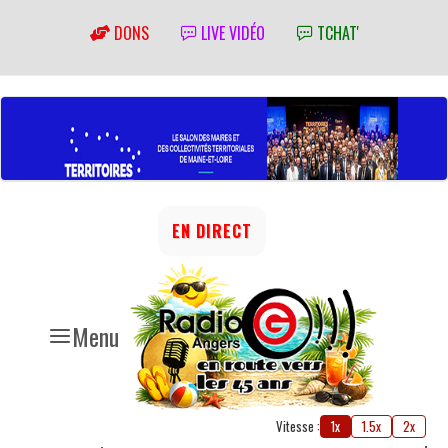
DONS
LIVE VIDÉO
TCHAT'
EN DIRECT
Menu
Vitesse :
1x
1.5x
2x