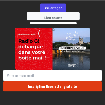
⋈
Partager
Lien court :
https://radio-g.fr?13900
⧉
Inscription Newsletter gratuite