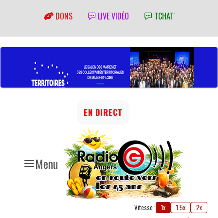
DONS
LIVE VIDÉO
TCHAT'
EN DIRECT
Menu
Vitesse :
1x
1.5x
2x