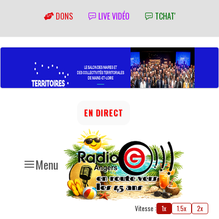
DONS
LIVE VIDÉO
TCHAT'
EN DIRECT
Menu
Vitesse :
1x
1.5x
2x