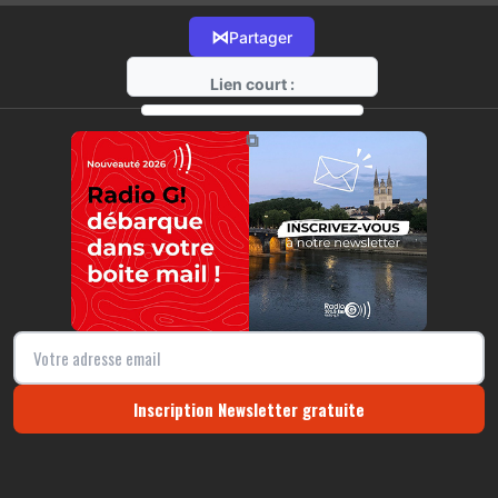
⋈
Partager
Lien court :
https://radio-g.fr?12948
⧉
Inscription Newsletter gratuite