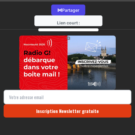
⋈
Partager
Lien court :
https://radio-g.fr?12421
⧉
Inscription Newsletter gratuite