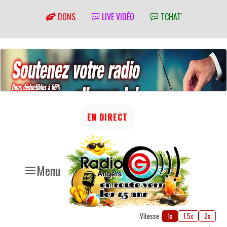
DONS
LIVE VIDÉO
TCHAT'
EN DIRECT
Menu
Vitesse :
1x
1.5x
2x