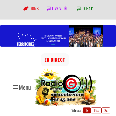
DONS
LIVE VIDÉO
TCHAT'
EN DIRECT
Menu
Vitesse :
1x
1.5x
2x