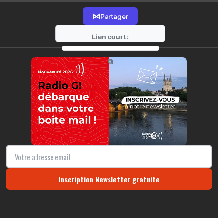
⋈
Partager
Lien court :
https://radio-g.fr?11443
⧉
Inscription Newsletter gratuite