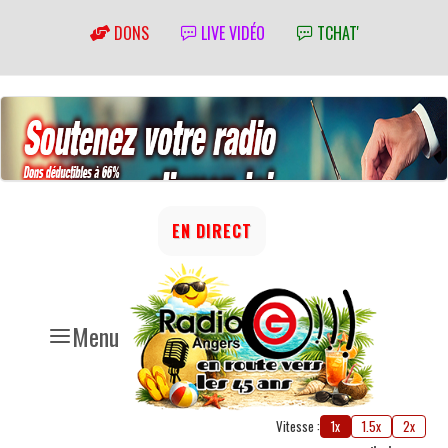
DONS
LIVE VIDÉO
TCHAT'
EN DIRECT
Menu
Vitesse :
1x
1.5x
2x