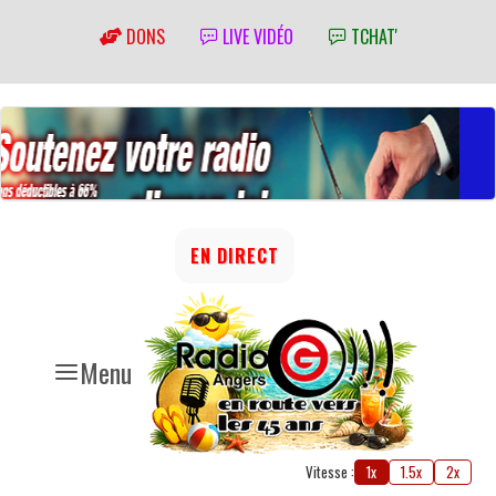
DONS
LIVE VIDÉO
TCHAT'
EN DIRECT
Menu
Vitesse :
1x
1.5x
2x