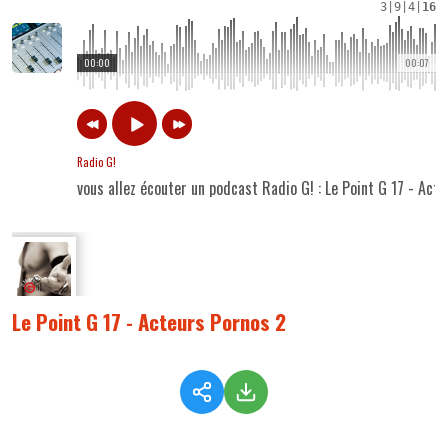
3
|
9
|
4
|
16
00:00
00:07
Radio G!
vous allez écouter un podcast Radio G! : Le Point G 17 - Act
Le Point G 17 - Acteurs Pornos 2