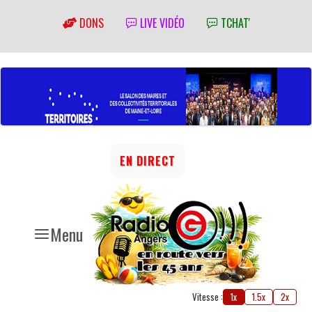
DONS
LIVE VIDÉO
TCHAT'
EN DIRECT
Menu
Vitesse :
1x
1.5x
2x