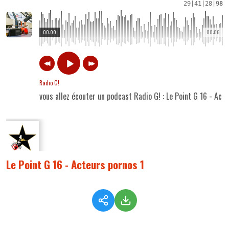
29
|
41
|
28
|
98
00:00
00:06
Radio G!
vous allez écouter un podcast Radio G! : Le Point G 16 - Act
Le Point G 16 - Acteurs pornos 1